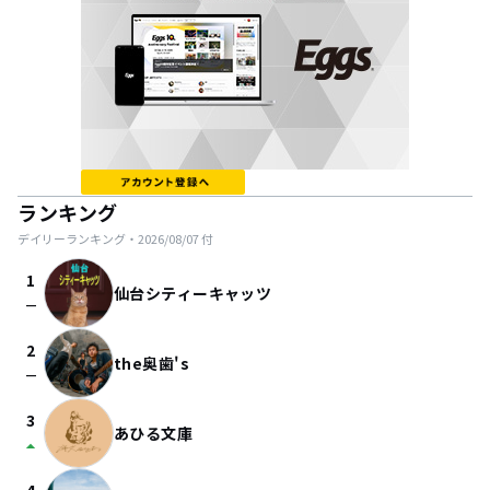
ランキング
デイリーランキング・
2026/08/07
付
1
仙台シティーキャッツ
check_indeterminate_small
2
the奥歯's
check_indeterminate_small
3
あひる文庫
arrow_drop_up