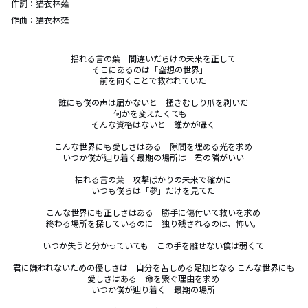
作詞：
猫衣林薙
作曲：
猫衣林薙
揺れる言の葉　間違いだらけの未来を正して 

そこにあるのは「空想の世界」　

前を向くことで救われていた 

誰にも僕の声は届かないと　掻きむしり爪を剥いだ 

何かを変えたくても　

そんな資格はないと　誰かが囁く 

こんな世界にも愛しさはある　隙間を埋める光を求め 

いつか僕が辿り着く最期の場所は　君の隣がいい 

枯れる言の葉　攻撃ばかりの未来で確かに 

いつも僕らは「夢」だけを見てた 

こんな世界にも正しさはある　勝手に傷付いて救いを求め 

終わる場所を探しているのに　独り残されるのは、怖い。 

いつか失うと分かっていても　この手を離せない僕は弱くて 

君に嫌われないための優しさは　自分を苦しめる足枷となる こんな世界にも
愛しさはある　命を繋ぐ理由を求め 

いつか僕が辿り着く　最期の場所 
