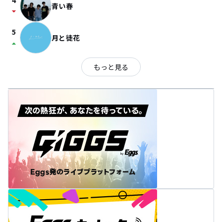
4
青い春
arrow_drop_down
5
月と徒花
arrow_drop_up
もっと見る