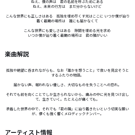
ねえ、僕の声は　君の名前を呼ぶためにある 

ねえ、未来の行方は　まだ分からないけど 

こんな世界にも正しさはある　孤独を埋め尽くす光はここに いつか僕が辿り
着く最期の場所は　誰にも届かなくて 

こんな世界にも愛しさはある　隙間を埋める光を求め 

いつか僕が辿り着く最期の場所は　君の隣がいい
楽曲解説
孤独や絶望に呑まれながらも、なお「誰かを想うこと」で救いを見出そうと
するふたりの物語。

届かない声、報われない優しさ、大切なものを失うことへの恐れ。

それでも前を向くことでしか生きられないから、痛みの中に光を見つけ出し
て、生きていく。たとえ心が痛くても。

矛盾した世界の中で、それでも「君の隣」に辿り着きたいという切実な願い
が、儚くも強く響くメロディックナンバー。
アーティスト情報