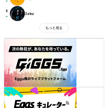
arrow_drop_up
5
Zoku
arrow_drop_up
もっと見る