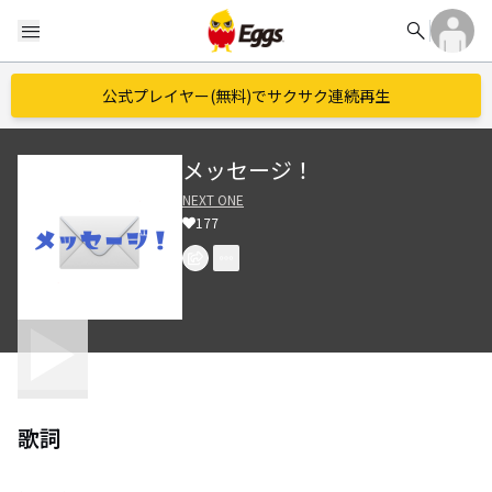
search
menu
公式プレイヤー(無料)でサクサク連続再生
メッセージ！
NEXT ONE
177
歌詞