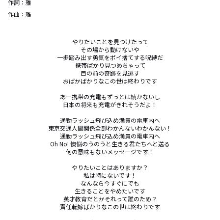
作詞：
雅
作曲：
雅
やりたいことを見つけたって

その場から動けないや

一歩踏み出す勇気をポイ捨てする呪縛だ

携帯ばかり見つめちゃって

目の前の奇跡を見逃す

おばかばかりなこの世は終わりです

あー携帯の充電もずっとは続かないし

日本の将来も充電がきれそうだよ！

通勤ラッシュ飛び込め満員の電車内へ

東京交通人間関係全部わかんないわかんない！

通勤ラッシュ飛び込め満員の電車内へ

Oh No! 懊悩のうのうと生きる君たちへと送る

何の意味もないメッセージです！

やりたいことはありますか？

私は特にないです！

なんなら今すぐにでも

生きることをやめたいです

英才教育だとかそれって誰のため？

責任転嫁ばかりなこの世は終わりです
