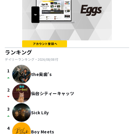
ランキング
デイリーランキング・
2026/08/08
付
1
the奥歯's
arrow_drop_up
2
仙台シティーキャッツ
arrow_drop_down
3
Sick Lily
arrow_drop_up
4
Boy Meets