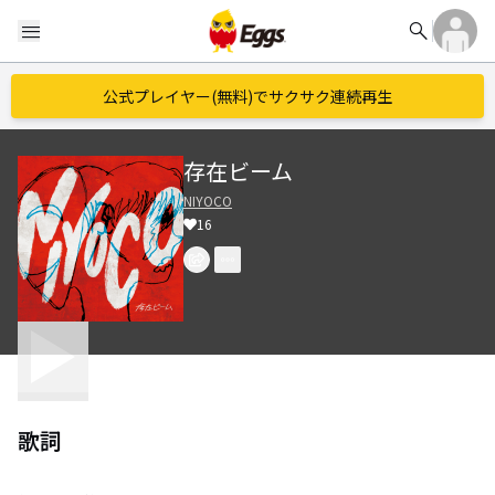
search
menu
公式プレイヤー(無料)でサクサク連続再生
存在ビーム
NIYOCO
16
歌詞