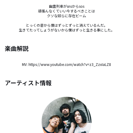
幽霊列車がsnsからsos

頑張んなくていい今するべきことは

クソな奴らに存在ビーム

とっくの昔から僕はずっとずっと消えているんだ。

生きてたってしょうがないから僕はずっと生きる事にした。
楽曲解説
MV: https://www.youtube.com/watch?v=z3_ZzxIaLZ8
アーティスト情報