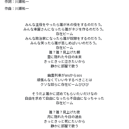
作詞：
川瀬祐一
作曲：
川瀬祐一
みんな主役をやったら誰が木の役をするのだろう。

みんな車屋さんになったら誰がネジを作るのだろう。

存在ビーム

みんな政治家になったら誰が奴隷をするのだろう。

みんな笑ったら誰が苦しめばいいのだろう。

存在ビーム

誰？誰？見上げた朝

雲に隠れた今日の未来

きっときっと泣きたいから

静かに部屋で歌う

幽霊列車がsnsからsos

頑張んなくていい今するべきことは

クソな奴らに存在ビームびびび

そうだよ誰かに認めてもらいたいだけなの

自由を求めて自由になったら不自由になっちゃった

存在ビーム

誰？誰？見上げた夜

月に隠れた今日の過去

きっときっと死にたいから

静かに部屋で歌う
