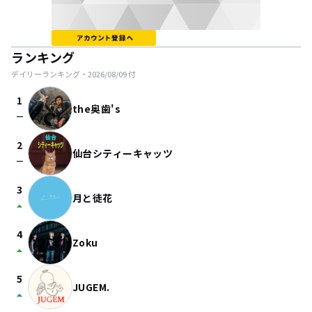
ランキング
デイリーランキング・
2026/08/09
付
1
the奥歯's
check_indeterminate_small
2
仙台シティーキャッツ
check_indeterminate_small
3
月と徒花
arrow_drop_up
4
Zoku
arrow_drop_up
5
JUGEM.
arrow_drop_up