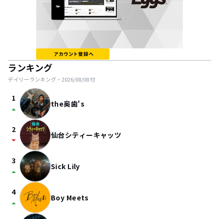
ランキング
デイリーランキング・
2026/08/08
付
1
the奥歯's
arrow_drop_up
2
仙台シティーキャッツ
arrow_drop_down
3
Sick Lily
arrow_drop_up
4
Boy Meets
arrow_drop_up