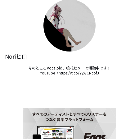
Noriヒロ
今のところVocaloid、鳴花ヒメ　で活動中です！

YouTube→https://t.co/7yAiCRcofJ