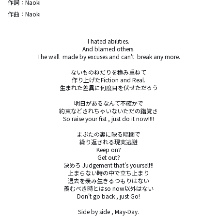
作詞：
Naoki
作曲：
Naoki
I hated abilities.

And blamed others.

The wall  made by excuses and can’t  break any more.

ないものねだりを積み重ねて

作り上げたFiction and Real.

生まれた差異に何度目を伏せただろう

明日があるなんて不確かで

約束などされちゃいないただの錯覚さ

So raise your fist , just do it now!!!!

まぶたの裏に映る暗闇で

繰り返される現実逃避

Keep on?

Get out?

決めろ Judgement that's yourself!!

止まらない時の中で立ち止まり

過去を羨み生きるつもりはない

羨むべき時とはso now以外はない

Don't go back , just Go!

Side by side , May-Day.
