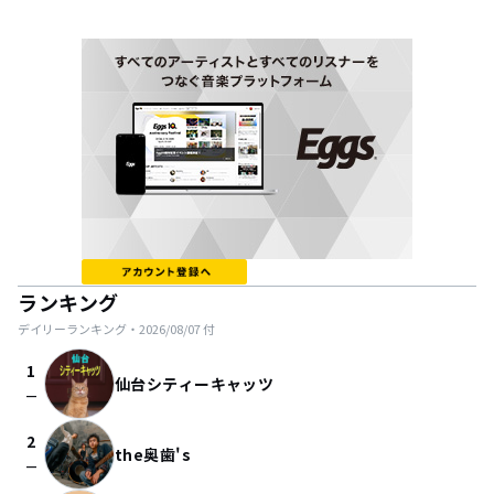
ランキング
デイリーランキング・
2026/08/07
付
1
仙台シティーキャッツ
check_indeterminate_small
2
the奥歯's
check_indeterminate_small