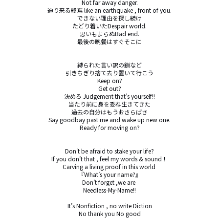
Not far away danger.

迫り来る終焉 like an earthquake , front of you.

できない理由を探し続け

たどり着いたDespair world.

思いもよらぬBad end.

最後の晩餐はすぐそこに

縛られた言い訳の鎖など

引きちぎり捨て去り置いて行こう

Keep on?

Get out?

決めろ Judgement that’s yourself!!

当たり前に身を委ね生きてきた

過去の自分はもうおさらばさ

Say goodbay past me and wake up new one.

Ready for moving on?

Don't be afraid to stake your life?

If you don’t that , feel my words & sound！

Carving a living proof in this world 

『What’s your name?』

Don’t forget ,we are 

Needless-My-Name!!

It’s Nonfiction , no write Diction

No thank you No good
