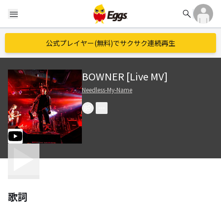
search
menu
公式プレイヤー(無料)でサクサク連続再生
BOWNER [Live MV]
Needless-My-Name
歌詞