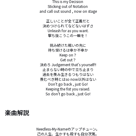
This is my Decision 

Sticking out of Notation 

and call out sound , now on stage

正しいことが全て正義だと

決めつけられてなどないはずさ

Unleash for as you want.

撃ち抜こうこの一瞬を！

挑み続けた戦いの先に

待ち受けるは幸か不幸か

Keep on？

Get out？

決めろ Judgement that's yourself!!

止まらない時の中で立ち止まり

過去を羨み生きるつもりはない

羨むべき時とはso now以外はない

Don't go back , just Go!

Keeping the fist you raised.

So don't go back , just Go!
楽曲解説
Needless-My-Nameのアップチューン。

己の人生、生かすも殺すも自分次第。
