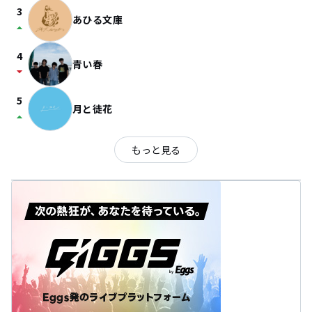
3
あひる文庫
arrow_drop_up
4
青い春
arrow_drop_down
5
月と徒花
arrow_drop_up
もっと見る