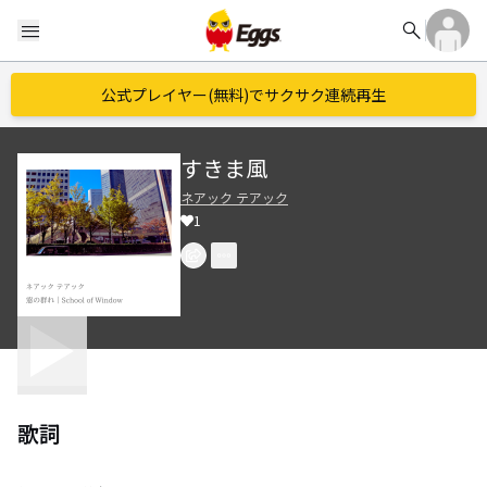
search
menu
公式プレイヤー(無料)でサクサク連続再生
すきま風
ネアック テアック
1
歌詞