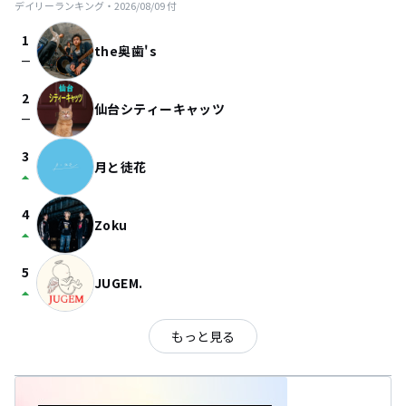
デイリーランキング・
2026/08/09
付
1
the奥歯's
check_indeterminate_small
2
仙台シティーキャッツ
check_indeterminate_small
3
月と徒花
arrow_drop_up
4
Zoku
arrow_drop_up
5
JUGEM.
arrow_drop_up
もっと見る