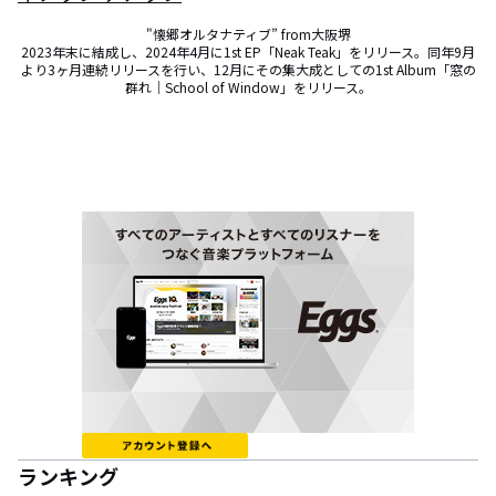
"懐郷オルタナティブ” from大阪堺

2023年末に結成し、2024年4月に1st EP「Neak Teak」をリリース。同年9月
より3ヶ月連続リリースを行い、12月にその集大成としての1st Album「窓の
群れ｜School of Window」をリリース。
ランキング