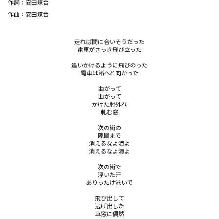
作詞：
安田燎台
作曲：
安田燎台
走れば間に合いそうだった

電車がさっき飛び立った

追いかけるように飛びのった

電車は渚へと向かった

曲がって

曲がって

かけた肘外れ

軋む窓

次の街の

隙間まで

消えるなよ海よ

消えるなよ海よ

次の街で

浮いた汗

ありったけ泳いで

飛び出して

逃げ出した

車窓に偶然
