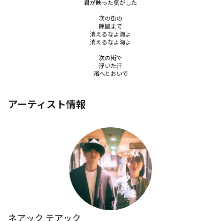
君が映った気がした

次の街の

隙間まで

消えるなよ海よ

消えるなよ海よ

次の街で

浮いた汗

渚へとおいで
アーティスト情報
ネアック テアック