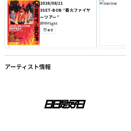
2026/08/21
3SET-BOB “着火ファイヤ
ーツアー”
府中Flight
location_on
東京
アーティスト情報