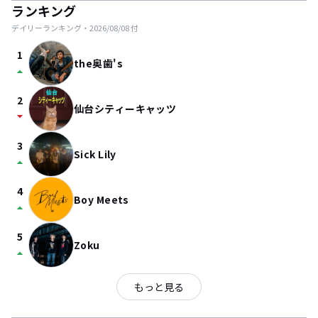
ランキング
デイリーランキング・
2026/08/08
付
1
the奥歯's
arrow_drop_up
2
仙台シティーキャッツ
arrow_drop_down
3
Sick Lily
arrow_drop_up
4
Boy Meets
arrow_drop_up
5
Zoku
arrow_drop_up
もっと見る