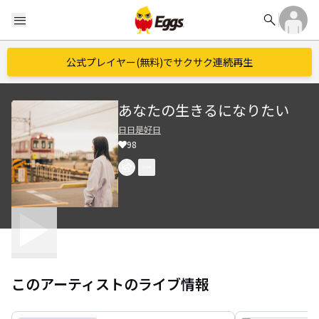
search
menu
公式プレイヤー(無料)でサクサク連続再生
あなたの生きるになりたい
日日是好日
98
このアーティストのライブ情報