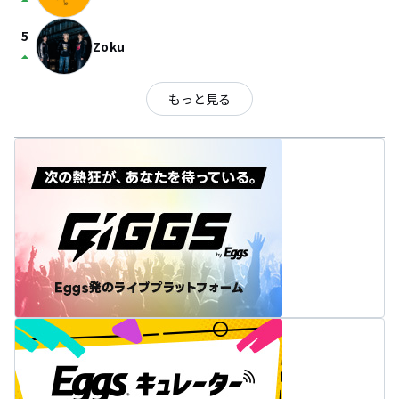
arrow_drop_up
5
Zoku
arrow_drop_up
もっと見る