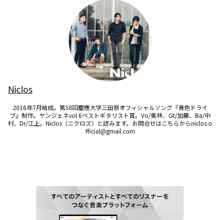
Niclos
2016年7月結成。第58回慶應大学三田祭オフィシャルソング『青色ドライ
ブ』制作。ヤンジェネvol.6ベストギタリスト賞。Vo/栗林、Gt/加藤、Ba/中
村、Dr/江上。Niclos（ニクロズ）と読みます。お問合せはこちらからniclos.o
fficial@gmail.com