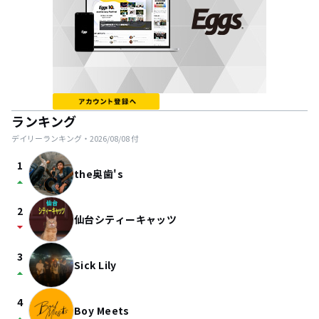
ランキング
デイリーランキング・
2026/08/08
付
1
the奥歯's
arrow_drop_up
2
仙台シティーキャッツ
arrow_drop_down
3
Sick Lily
arrow_drop_up
4
Boy Meets