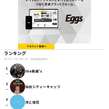
ランキング
デイリーランキング・
2026/08/09
付
1
the奥歯's
check_indeterminate_small
2
仙台シティーキャッツ
check_indeterminate_small
3
月と徒花
arrow_drop_up