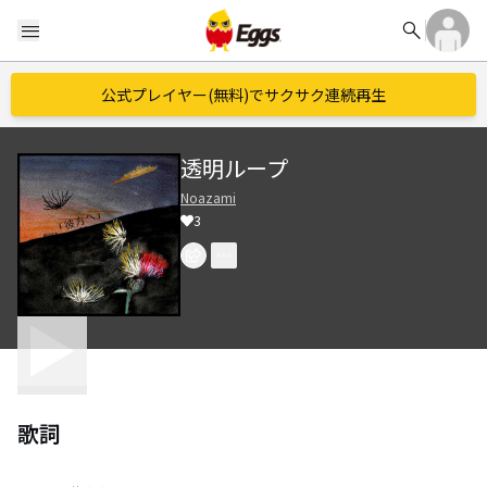
search
menu
公式プレイヤー(無料)でサクサク連続再生
透明ループ
Noazami
3
歌詞