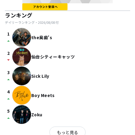
ランキング
デイリーランキング・
2026/08/08
付
1
the奥歯's
arrow_drop_up
2
仙台シティーキャッツ
arrow_drop_down
3
Sick Lily
arrow_drop_up
4
Boy Meets
arrow_drop_up
5
Zoku
arrow_drop_up
もっと見る