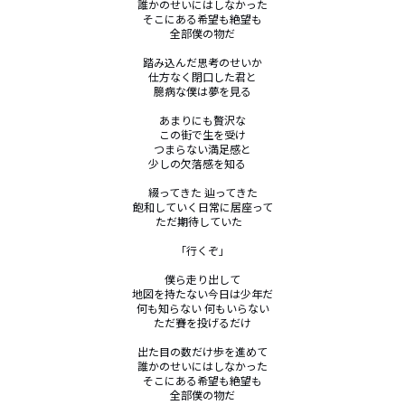
誰かのせいにはしなかった

そこにある希望も絶望も

全部僕の物だ

踏み込んだ思考のせいか

仕方なく閉口した君と

臆病な僕は夢を見る

あまりにも贅沢な

この街で生を受け

つまらない満足感と

少しの欠落感を知る    

綴ってきた 辿ってきた

飽和していく日常に居座って

ただ期待していた   

「行くぞ」

僕ら走り出して

地図を持たない今日は少年だ

何も知らない 何もいらない

ただ賽を投げるだけ

出た目の数だけ歩を進めて

誰かのせいにはしなかった

そこにある希望も絶望も

全部僕の物だ