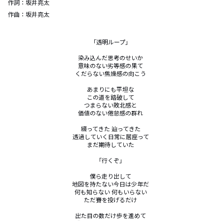
作詞：
坂井亮太
作曲：
坂井亮太
「透明ループ」

染み込んだ思考のせいか

意味のない劣等感の果て

くだらない焦燥感の向こう

あまりにも平坦な

この道を踏破して

つまらない敗北感と

価値のない倦怠感の群れ

綴ってきた 辿ってきた

透過していく日常に居座って

まだ期待していた

「行くぞ」

僕ら走り出して

地図を持たない今日は少年だ

何も知らない 何もいらない

ただ賽を投げるだけ

出た目の数だけ歩を進めて
