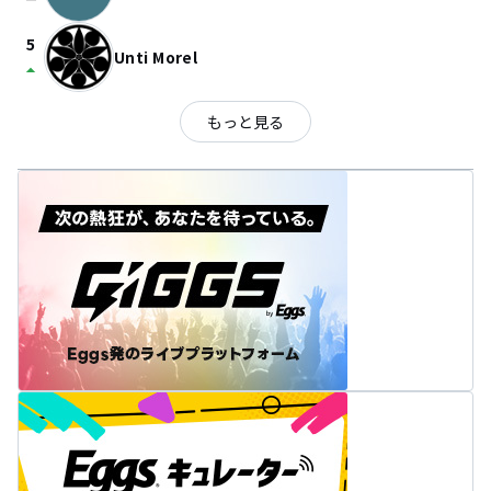
check_indeterminate_small
5
Unti Morel
arrow_drop_up
もっと見る