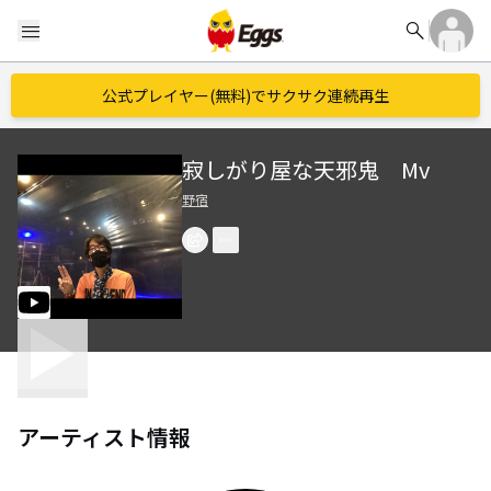
search
menu
公式プレイヤー(無料)でサクサク連続再生
寂しがり屋な天邪鬼 Mv
野宿
アーティスト情報