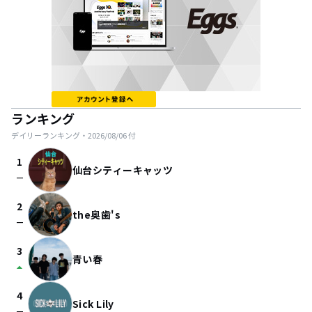
ランキング
デイリーランキング・
2026/08/06
付
1
仙台シティーキャッツ
check_indeterminate_small
2
the奥歯's
check_indeterminate_small
3
青い春
arrow_drop_up
4
Sick Lily