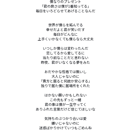
僕なりのプレゼント

「君の良さは僕が1番知ってる」

毎日をいろどらせてあげることなんだ

世界が僕らを妬んでる

幸せだよと君が笑いだす

毎日がどんなに

上手くいかなくても僕らなら大丈夫

いつしか僕らは変わったんだ

恋してるから愛してるに

当たり前なことだと思わない

昨夜、君がいなくなる夢をみた

おだやかな性格では無いし

大人じゃないのに

「貴方と居ると何故か安心する」

独りで居た僕に居場所をくれた

はかない願いかもしれない

この先もずっと一緒

君の事は僕が一生守ってく

ありふれた言葉だけど信じてほしいな

気持ちのぶつかり合いは愛

嫌いじゃないのに

迷惑ばかりかけていつもごめんね
