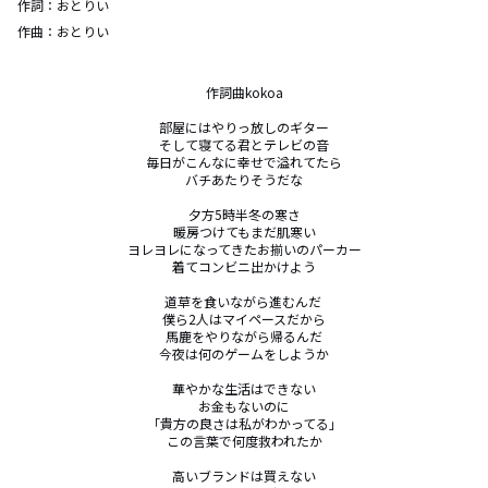
作詞：
おとりい
作曲：
おとりい
作詞曲kokoa

部屋にはやりっ放しのギター

そして寝てる君とテレビの音

毎日がこんなに幸せで溢れてたら

バチあたりそうだな

夕方5時半冬の寒さ

暖房つけてもまだ肌寒い

ヨレヨレになってきたお揃いのパーカー

着てコンビニ出かけよう

道草を食いながら進むんだ 

僕ら2人はマイペースだから

馬鹿をやりながら帰るんだ

今夜は何のゲームをしようか

華やかな生活はできない

お金もないのに

「貴方の良さは私がわかってる」

この言葉で何度救われたか

高いブランドは買えない
