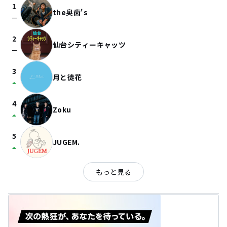
1
the奥歯's
check_indeterminate_small
2
仙台シティーキャッツ
check_indeterminate_small
3
月と徒花
arrow_drop_up
4
Zoku
arrow_drop_up
5
JUGEM.
arrow_drop_up
もっと見る