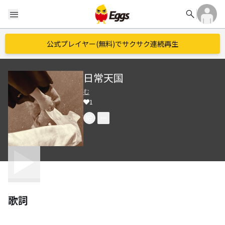
search
menu
公式プレイヤー(無料)でサクサク連続再生
日常天国
む
1
歌詞