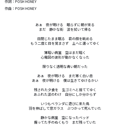
作詞：
POSH HONEY
作曲：
POSH HONEY
あぁ　夜が明ける　眠らずに朝が来る

まだ　静かな街　涙を拭いて帰る

目閉じたまま眠る　君の顔を眺める

もう二度と目を覚まさず　土へと還ってゆく

薄暗い病室　空はまだ暗く

心電図の波形が動かなくなった

限りなく透明な青い朝だった

あぁ　夜が明ける　まだ寒く白い息

あぁ　夜が明ける　僕は生きてゆけるかい

残された夕食を　生ゴミへと捨ててゆく

あふれた涙のわけ　自分にしか分からず

いつもベランダに遊びに来た鳥

羽を伸ばして窓ガラス　ぶつかって死んでいた

静かな病室　空になったベッド

握ってた手のぬくもり　まだ残っていた
