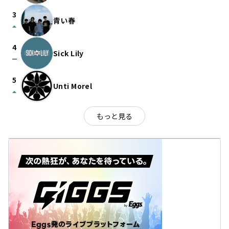
3
青い春
arrow_drop_up
4
Sick Lily
check_indeterminate_small
5
Unti Morel
arrow_drop_up
もっと見る