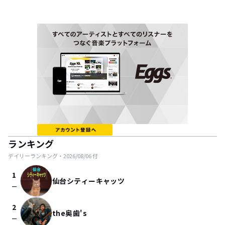
ランキング
デイリーランキング・
2026/08/06
付
1
仙台シティーキャッツ
check_indeterminate_small
2
the奥歯's
check_indeterminate_small