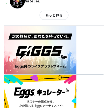
Vatelier.
arrow_drop_up
もっと見る