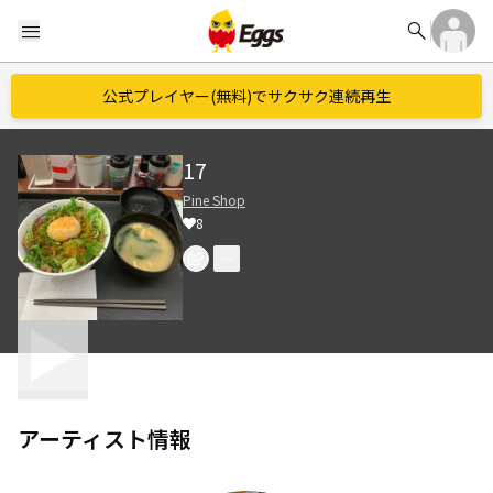
search
menu
公式プレイヤー(無料)でサクサク連続再生
17
Pine Shop
8
アーティスト情報