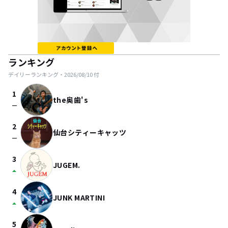
ランキング
デイリーランキング・
2026/08/10
付
1
the奥歯's
check_indeterminate_small
2
仙台シティーキャッツ
check_indeterminate_small
3
JUGEM.
arrow_drop_up
4
JUNK MARTINI
arrow_drop_up
5