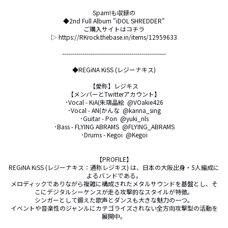
Spam!も収録の

◆2nd Full Album "iDOL SHREDDER"

ご購入サイトはコチラ

▷ https://RKrock.thebase.in/items/12959633

---------------------------------------------------

◆REGiNA KiSS (レジーナキス)

【愛称】レジキス

【メンバーとTwitterアカウント】

･Vocal - KiA(朱璃晶絵  @VOakie426

･Vocal - AN(かんな  @kanna_sing

･Guitar - Pon  @yuki_nls

･Bass - FLYING ABRAMS  @FLYING_ABRAMS

･Drums - Kegoi  @Kegoi

【PROFILE】

REGiNA KiSS (レジーナキス：通称レジキス) は、日本の大阪出身・5人編成に
よるバンドである。

メロディックでありながら複雑に構成されたメタルサウンドを基盤とし、そ
こにデジタルシーケンスが走る攻撃的なスタイルが特徴。

シンガーとして鍛えた歌声とダンスも大きな魅力の一つ。

イベントや音楽性のジャンルにカテゴライズされない全方向攻撃型の活動を
展開中。
