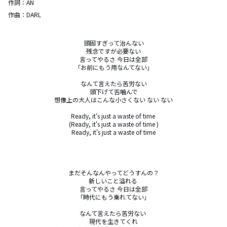
作詞：
AN
作曲：
DARL
頭固すぎって治んない

残念ですが必要ない

言ってやるさ 今日は全部

「お前にもう用なんてない」

なんて言えたら苦労ない

頭下げて舌噛んで

想像上の大人はこんな小さくない ない ない

Ready, it's just a waste of time 

(Ready, it's just a waste of time )

Ready, it's just a waste of time

まだそんなんやってどうすんの？

新しいこと溢れる 

言ってやるさ 今日は全部

「時代にもう乗れてない」

なんて言えたら苦労ない 

現代を生きてくれ
