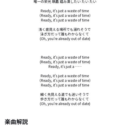
唯一の栄光 執着 踏み潰したい たい たい

Ready, it's just a waste of time 

（Ready, it's just a waste of time）

Ready, it's just a waste of time

浅く底見える場所でも溺れそうで 

泳ぎ方だって誰もわからなくて 

(Oh, you're already out of date)

Ready, it's just a waste of time

(Ready, it's just a waste of time)

Ready, it's just a ……

Ready, it's just a waste of time 

（Ready, it's just a waste of time）

Ready, it's just a waste of time

細く先見える道でも迷いそうで 

歩き方だって誰もわからなくて 

(Oh, you're already out of date)
楽曲解説