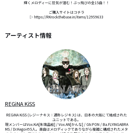
輝くメロディーに狂気が潜む！ぶっ飛びの全15曲！！

ご購入サイトはコチラ

▷ https://RKrock.thebase.in/items/12959633
アーティスト情報
REGiNA KiSS
REGiNA KiSS (レジーナキス：通称レジキス) は、日本の大阪にて結成された
ユニットである。

現メンバーはVox.KiA[朱璃晶絵] / Vox.AN[かんな] / Gtr.PON / Ba.FLYINGABRA
MS / Dr.Kegoiの5人。楽曲はメロディックでありながら複雑に構成されたメタ