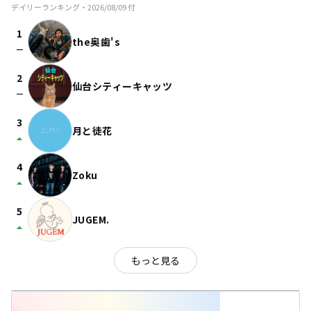
デイリーランキング・
2026/08/09
付
1
the奥歯's
check_indeterminate_small
2
仙台シティーキャッツ
check_indeterminate_small
3
月と徒花
arrow_drop_up
4
Zoku
arrow_drop_up
5
JUGEM.
arrow_drop_up
もっと見る