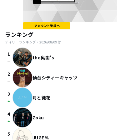
ランキング
デイリーランキング・
2026/08/09
付
1
the奥歯's
check_indeterminate_small
2
仙台シティーキャッツ
check_indeterminate_small
3
月と徒花
arrow_drop_up
4
Zoku
arrow_drop_up
5
JUGEM.