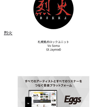
烈火
札幌拠点ロックユニット

Vo Soma

Gt JaymieD