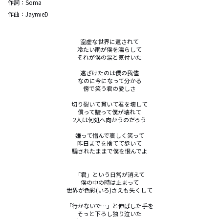
作詞：
Soma
作曲：
JaymieD
空虚な世界に遺されて

冷たい雨が僕を濡らして

それが僕の涙と気付いた

遠ざけたのは僕の我儘

なのに今になって分かる

傍で笑う君の愛しさ

切り裂いて貫いて君を壊して

償って贖って僕が壊れて

2人は何処へ向かうのだろう

嫌って憎んで哀しく笑って

昨日までを捨てて歩いて

騙されたままで僕を恨んでよ

「君」という日常が消えて

僕の中の時は止まって

世界が色彩(いろ)さえも失くして

「行かないで…」と伸ばした手を

そっと下ろし独り泣いた
