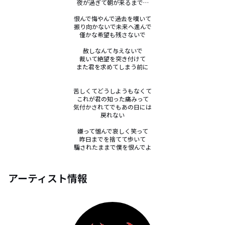
夜が過ぎて朝が来るまで…

恨んで悔やんで過去を嘆いて

振り向かないで未来へ進んで

僅かな希望も残さないで

赦しなんて与えないで

裁いて絶望を突き付けて

また君を求めてしまう前に

苦しくてどうしようもなくて

これが君の知った痛みって

気付かされてでもあの日には

戻れない

嫌って憎んで哀しく笑って

昨日までを捨てて歩いて

騙されたままで僕を恨んでよ
アーティスト情報