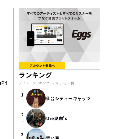
ランキング
uP4
デイリーランキング・
2026/08/06
付
1
仙台シティーキャッツ
check_indeterminate_small
2
the奥歯's
check_indeterminate_small
3
青い春