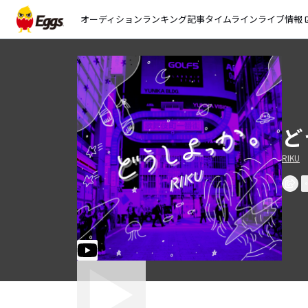
オーディション
ランキング
記事
タイムライン
ライブ情報
open_
ど
RIKU