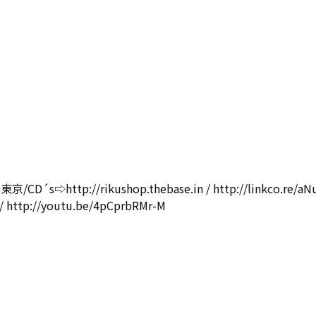
tp://rikushop.thebase.in / http://linkco.re/aN
ttp://youtu.be/4pCprbRMr-M