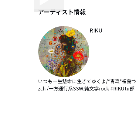
アーティスト情報
RIKU
いつも一生懸命に生きてゆくよ/*青森*福島⇒東京/CD´s⇨ht
zch /一方通行系SSW:純文学rock #RIKUtu部 / h