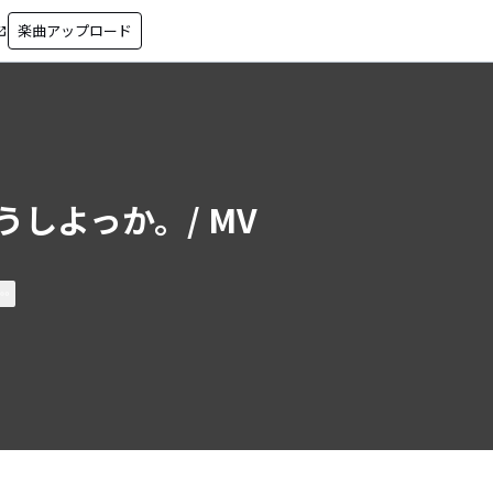
楽曲アップロード
in_new
うしよっか。/ MV