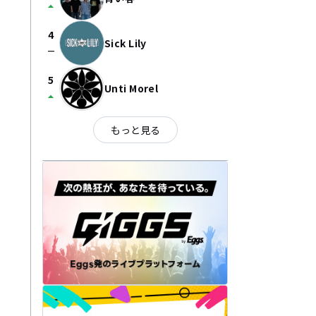
arrow_drop_up
4
Sick Lily
check_indeterminate_small
5
Unti Morel
arrow_drop_up
もっと見る