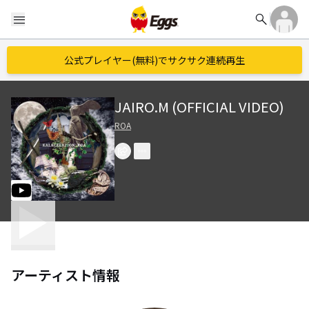
search
menu
公式プレイヤー(無料)でサクサク連続再生
JAIRO.M (OFFICIAL VIDEO)
ROA
アーティスト情報