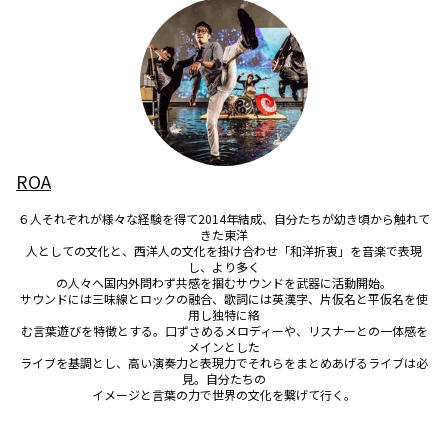
ROA
６人それぞれが様々な経験を得て2014年結成、自分たちが幼き頃から触れて
きた東洋

人としての文化と、西洋人の文化を掛け合わせ「和洋折衷」を音楽で表現
し、より多く

の人々へ国内外問わず共感を掴むサウンドを武器に活動開始。

サウンドには三味線とロックの融合、歌詞には英漢字、片仮名と平仮名を使
用し独特に絡

む言葉遊びを特徴とする。口ずさめるメロディーや、リスナーとの一体感を
メインとした

ライブを基調とし、高い演奏力と表現力でそれらをまとめあげるライブは必
見。自分たちの

イメージと言葉の力で世界の文化を繋げて行く。