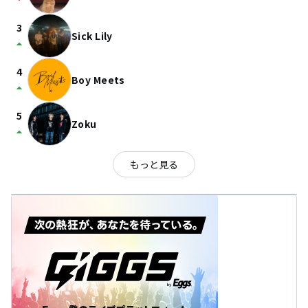
arrow_drop_down
3
Sick Lily
arrow_drop_up
4
Boy Meets
arrow_drop_up
5
Zoku
arrow_drop_up
もっと見る