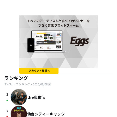
ランキング
デイリーランキング・
2026/08/08
付
1
the奥歯's
arrow_drop_up
2
仙台シティーキャッツ