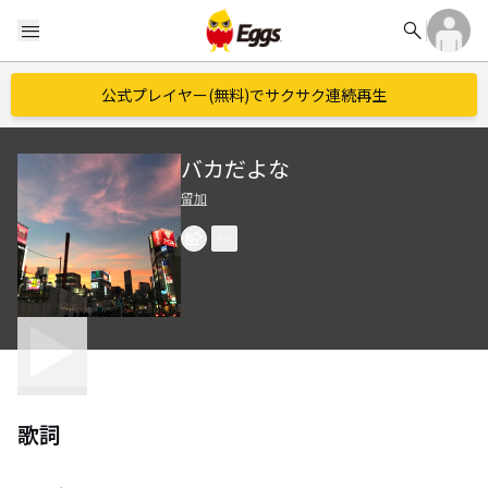
search
menu
公式プレイヤー(無料)でサクサク連続再生
バカだよな
留加
歌詞