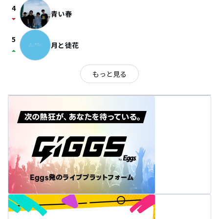
4
青い春
arrow_drop_down
5
月と徒花
arrow_drop_up
もっと見る