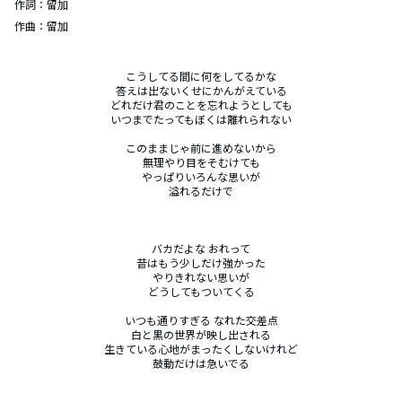
作詞：
留加
作曲：
留加
こうしてる間に何をしてるかな

答えは出ないくせにかんがえている

どれだけ君のことを忘れようとしても

いつまでたってもぼくは離れられない

このままじゃ前に進めないから

無理やり目をそむけても

やっぱりいろんな思いが

溢れるだけで

バカだよな おれって

昔はもう少しだけ強かった

やりきれない思いが

どうしてもついてくる

いつも通りすぎる なれた交差点

白と黒の世界が映し出される

生きている心地がまったくしないけれど

鼓動だけは急いでる
