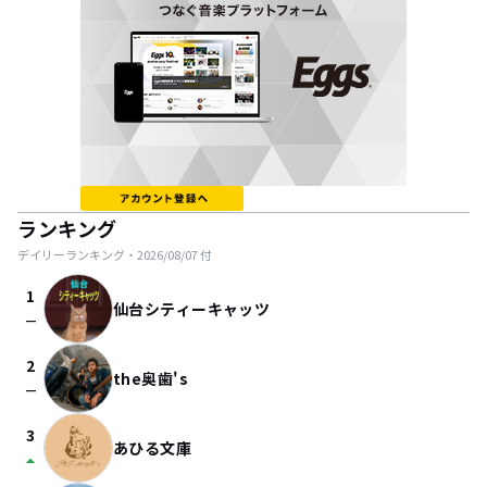
ランキング
デイリーランキング・
2026/08/07
付
1
仙台シティーキャッツ
check_indeterminate_small
2
the奥歯's
check_indeterminate_small
3
あひる文庫
arrow_drop_up