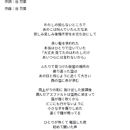
作詞：
谷 万葉
作曲：
谷 万葉
わたしの知らないところで

あのこは叫んでいたんだなあ

悲しみ苦しみ後悔不安をお立ち台にして

赤い髪を笑われた

本当はひとりで泣いていた

「大丈夫 見てたのはわたしだけ

あいつらには言わないから」

ふたりで見つけた秘密の場所の

振り返った空は

あの日と同じように近くて大きい

西の空に赤が滲む

雨上がりの街に 抜け出した放課後

潤んだアスファルトは空色に染まって

風が強く吹くから

どこにも行かないように

小さな手を握りしめた

遠くで鐘が鳴ってる

ひとりが怖くて 電話した夜

初めて聞いた声
