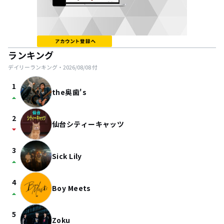
ランキング
デイリーランキング・
2026/08/08
付
1
the奥歯's
arrow_drop_up
2
仙台シティーキャッツ
arrow_drop_down
3
Sick Lily
arrow_drop_up
4
Boy Meets
arrow_drop_up
5
Zoku