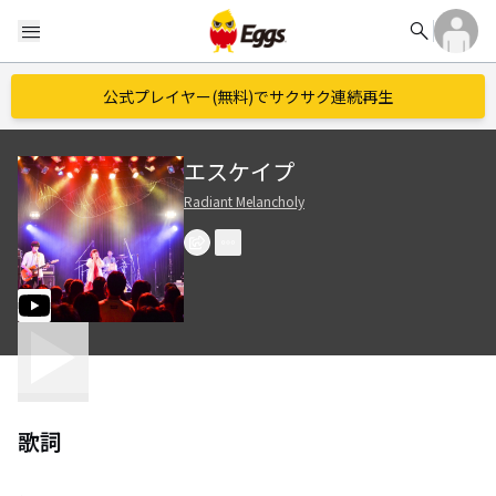
search
menu
公式プレイヤー(無料)でサクサク連続再生
エスケイプ
Radiant Melancholy
歌詞