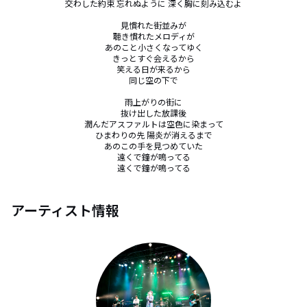
交わした約束 忘れぬように 深く胸に刻み込むよ

見慣れた街並みが

聴き慣れたメロディが

あのこと小さくなってゆく

きっとすぐ会えるから

笑える日が来るから

同じ空の下で

雨上がりの街に

抜け出した放課後

潤んだアスファルトは空色に染まって

ひまわりの先 陽炎が消えるまで

あのこの手を見つめていた

遠くで鐘が鳴ってる

遠くで鐘が鳴ってる
アーティスト情報