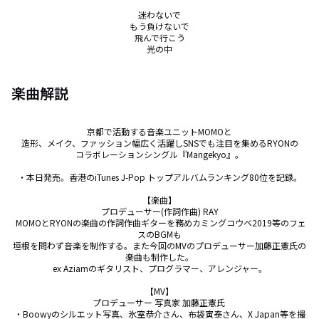
迷わないで

もう負けないで

飛んで行こう

光の中
楽曲解説
京都で活動する音楽ユニットMOMOと

造形、メイク、ファッション幅広く活躍しSNSでも注目を集めるRYONの

コラボレーションシングル『Mangekyo』。

・本日発売。香港のiTunes J-Pop トップアルバムランキング80位を記録。

【楽曲】

 プロデューサー(作詞作曲) RAY 

 MOMOとRYONの楽曲の作詞作曲ギターを務めカミングコウベ2019等のフェ
スのBGMも

垣根を問わず音楽を制作する。また今回のMVのプロデューサー加藤正憲氏の
楽曲も制作した。

ex Aziamのギタリスト、プログラマー、アレンジャー。

【MV】

プロデューサー 写真家 加藤正憲氏 

・Boowyのシルエット写真、氷室恭介さん、布袋寅泰さん、X Japan等を撮