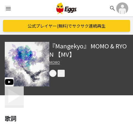
search
menu
公式プレイヤー(無料)でサクサク連続再生
『Mangekyo』 MOMO & RYO
N 【MV】
MOMO
歌詞