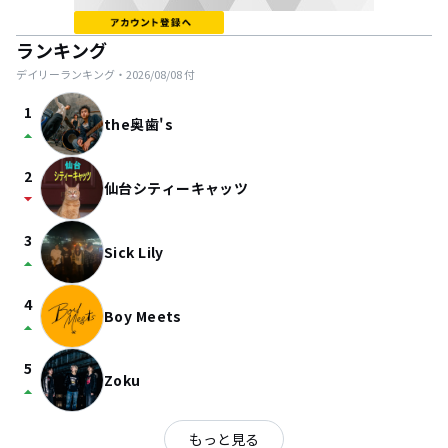
ランキング
デイリーランキング・
2026/08/08
付
1
the奥歯's
arrow_drop_up
2
仙台シティーキャッツ
arrow_drop_down
3
Sick Lily
arrow_drop_up
4
Boy Meets
arrow_drop_up
5
Zoku
arrow_drop_up
もっと見る