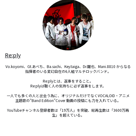
Re:ply
Vo.koyomi、Gt.あべち、Ba.sachi、Key.taiga、Dr.闥也、Mani.8810 からなる
指揮者のいる変幻自在の6人組マルチロックバンド。

Re:plyとは、返事をすること。

Re:plyは聴く人の気持ちに必ず返事をします。

一人でも多くの人と出会う為に、オリジナルだけでなくVOCALOID・アニメ
主題歌の”Band Edition”Cover 動画の投稿にも力を入れている。

YouTubeチャンネル登録者数は「19万人」を突破、総再生数は「3600万再
生」を超えている。