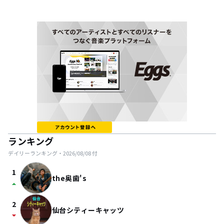
ランキング
デイリーランキング・
2026/08/08
付
1
the奥歯's
arrow_drop_up
2
仙台シティーキャッツ
arrow_drop_down