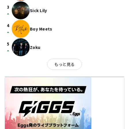
3
Sick Lily
arrow_drop_up
4
Boy Meets
arrow_drop_up
5
Zoku
arrow_drop_up
もっと見る