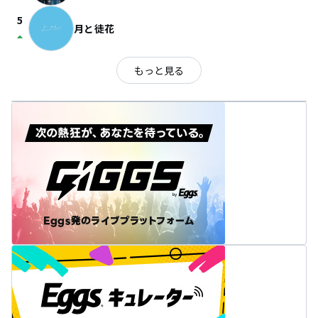
5
月と徒花
arrow_drop_up
もっと見る