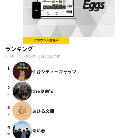
ランキング
デイリーランキング・
2026/08/07
付
1
仙台シティーキャッツ
check_indeterminate_small
2
the奥歯's
check_indeterminate_small
3
あひる文庫
arrow_drop_up
4
青い春
arrow_drop_down