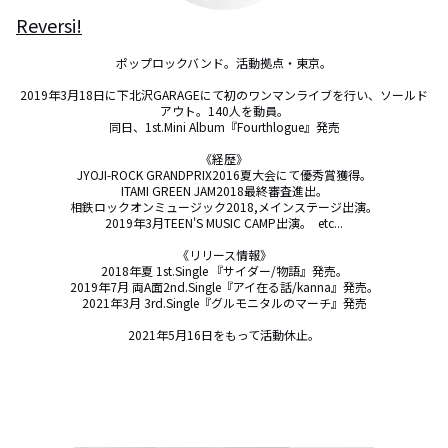
Reversi!
ポップロックバンド。活動拠点・東京。

2019年3月18日に下北沢GARAGEにて初のワンマンライブを行い、ソールド
アウト。140人を動員。

同日、1st.Mini Album『Fourthlogue』発売

《経歴》

JYOJI-ROCK GRANDPRIX2016夏大会にて優秀賞獲得。

ITAMI GREEN JAM2018最終審査進出。

相鉄ロックオンミュージック2018,メインステージ出演。

2019年3月TEEN'S MUSIC CAMP出演。  etc...

《リリース情報》

2018年夏 1st.Single 『サイダー/物語』発売。

2019年7月 両A面2nd.Single『アイ在る話/kanna』発売。

2021年3月 3rd.Single『グルモニタルのマーチ』発売

2021年5月16日をもって活動休止。