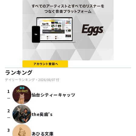
ランキング
デイリーランキング・
2026/08/07
付
1
仙台シティーキャッツ
check_indeterminate_small
2
the奥歯's
check_indeterminate_small
3
あひる文庫