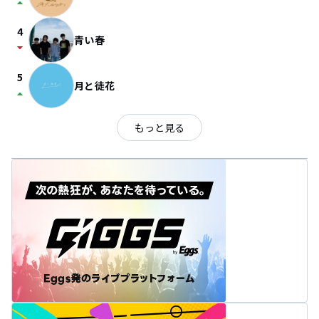
arrow_drop_up
4
青い春
arrow_drop_down
5
月と徒花
arrow_drop_up
もっと見る