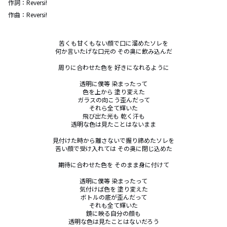
作詞：
Reversi!
作曲：
Reversi!
苦くも甘くもない顔で口に溜めたソレを

何か言いたげな口元の その奥に飲み込んだ

周りに合わせた色を 好きになれるように

透明に僕等 染まったって

色を上から 塗り変えた

ガラスの向こう歪んだって

それら全て輝いた

飛び出た光も 乾く汗も

透明な色は見たことはないまま

見付けた時から離さないで握り締めたソレを

苦い顔で受け入れては その奥に閉じ込めた

期待に合わせた色を そのまま身に付けて

透明に僕等 染まったって

気付けば色を 塗り変えた

ボトルの底が歪んだって

それも全て輝いた

鏡に映る自分の顔も

透明な色は見たことはないだろう
