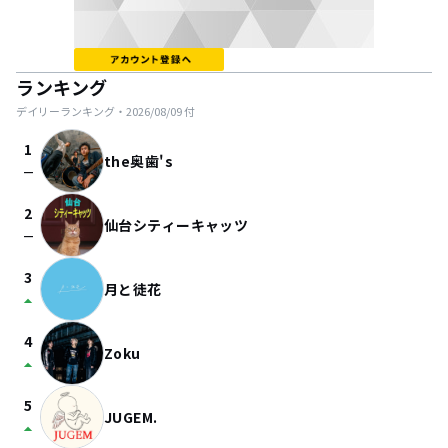
ランキング
デイリーランキング・
2026/08/09
付
1
the奥歯's
check_indeterminate_small
2
仙台シティーキャッツ
check_indeterminate_small
3
月と徒花
arrow_drop_up
4
Zoku
arrow_drop_up
5
JUGEM.
arrow_drop_up