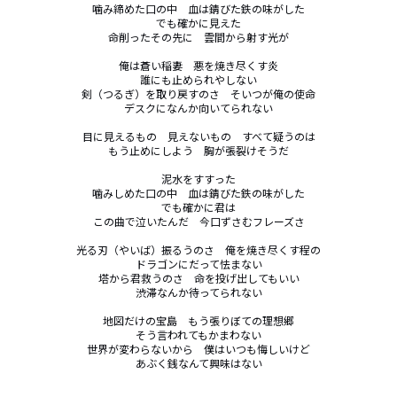
噛み締めた口の中　血は錆びた鉄の味がした

でも確かに見えた

命削ったその先に　雲間から射す光が

俺は蒼い稲妻　悪を焼き尽くす炎

誰にも止められやしない

剣（つるぎ）を取り戻すのさ　そいつが俺の使命

デスクになんか向いてられない

目に見えるもの　見えないもの　すべて疑うのは

もう止めにしよう　胸が張裂けそうだ

泥水をすすった

噛みしめた口の中　血は錆びた鉄の味がした

でも確かに君は

この曲で泣いたんだ　今口ずさむフレーズさ

光る刃（やいば）振るうのさ　俺を焼き尽くす程の

ドラゴンにだって怯まない

塔から君救うのさ　命を投げ出してもいい

渋滞なんか待ってられない

地図だけの宝島　もう張りぼての理想郷

そう言われてもかまわない

世界が変わらないから　僕はいつも悔しいけど

あぶく銭なんて興味はない