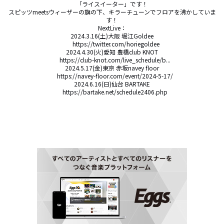
「ライスイーター」です！

スピッツmeetsウィーザーの旗の下、キラーチューンでフロアを沸かしていま
す！

NextLive：

2024.3.16(土)大阪 堀江Goldee

 　https://twitter.com/horiegoldee

2024.4.30(火)愛知 豊橋club KNOT

　https://club-knot.com/live_schedule/b...

2024.5.17(金)東京 赤坂navey floor

　https://navey-floor.com/event/2024-5-17/

2024.6.16(日)仙台 BARTAKE

　https://bartake.net/schedule2406.php