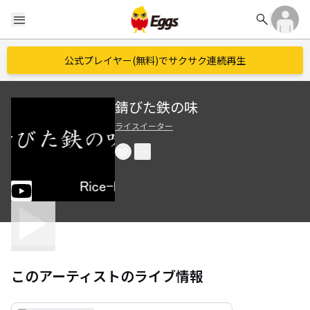
search
menu
公式プレイヤー(無料)でサクサク連続再生
錆びた鉄の味
ライスイーター
このアーティストのライブ情報