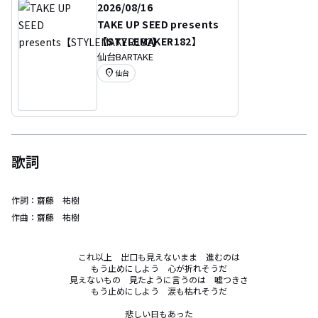
2026/08/16
TAKE UP SEED presents
【STYLEMAKER182】
仙台BARTAKE
location_on
仙台
歌詞
作詞：
齋藤 祐樹
作曲：
齋藤 祐樹
これ以上　出口も見えないまま　進むのは

もう止めにしよう　心が折れそうだ

見えないもの　見たように言うのは　嘘つきさ

もう止めにしよう　涙も枯れそうだ

悲しい日もあった
