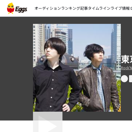
オーディション
ランキング
記事
タイムライン
ライブ情報
open_
東
Rock'N