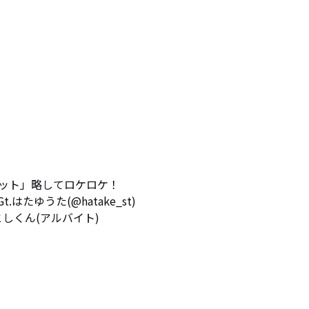
ケット」略してロケロケ！

はたゆうた(@hatake_st) 

としくん(アルバイト) 
