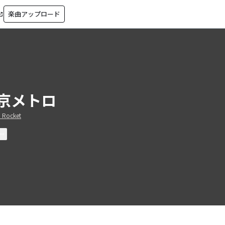
楽曲アップロード
in_new
京メトロ
 Rocket