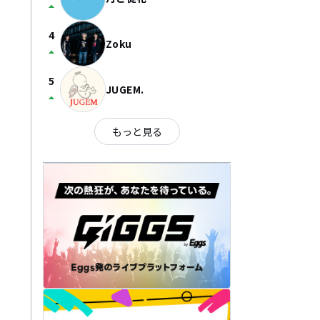
arrow_drop_up
4
Zoku
arrow_drop_up
5
JUGEM.
arrow_drop_up
もっと見る