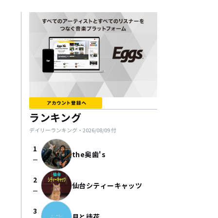
ランキング
デイリーランキング・
2026/08/09
付
1
the奥歯's
check_indeterminate_small
2
仙台シティーキャッツ
check_indeterminate_small
3
月と徒花