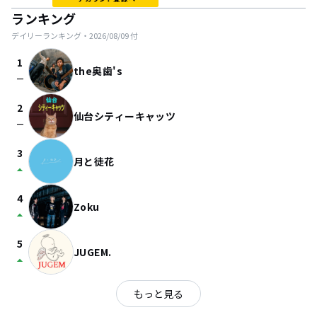
ランキング
デイリーランキング・
2026/08/09
付
1
the奥歯's
check_indeterminate_small
2
仙台シティーキャッツ
check_indeterminate_small
3
月と徒花
arrow_drop_up
4
Zoku
arrow_drop_up
5
JUGEM.
arrow_drop_up
もっと見る