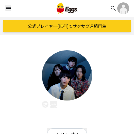
search
menu
公式プレイヤー(無料)でサクサク連続再生
ルーティンワークランドリー
EggsID：
Routine_Work_Laundry
3
フォロワー