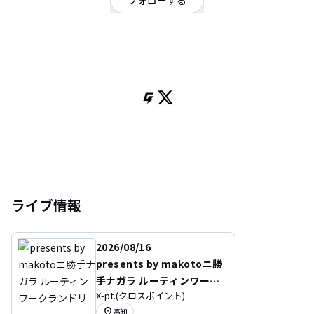
フォローする
高知県
ギターロック
/
ロック
高知発４ピースギターロックバンド
Gt.Vo.takeru
Gt.ヒロンティー
Ba.Cho.秋澤
Dr.Cho.みゆ
ライブ情報
2026/08/16
presents by makotoニ勝
手ナガラ ルーティンワーク
X-pt.(クロスポイント)
ランドリー
location_on
高知