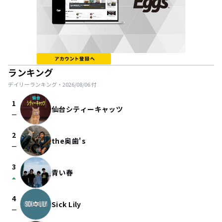
ランキング
デイリーランキング・
2026/08/06
付
1
仙台シティーキャッツ
check_indeterminate_small
2
the奥歯's
check_indeterminate_small
3
青い春
arrow_drop_up
4
Sick Lily
check_indeterminate_small