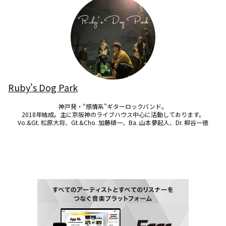
Ruby's Dog Park
神戸発・“感情系”ギターロックバンド。

2018年結成。主に京阪神のライブハウス中心に活動しております。

Vo.&Gt. 松原大将、Gt.&Cho. 加藤槙一、Ba. 山本夢起人、Dr. 柳谷一徳