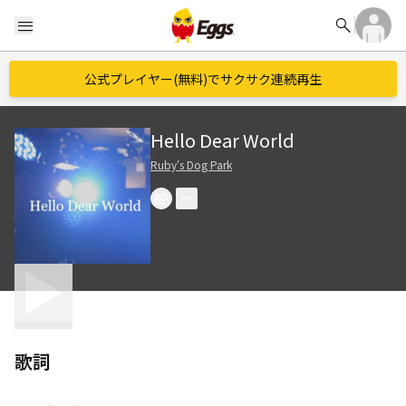
search
menu
公式プレイヤー(無料)でサクサク連続再生
Hello Dear World
Ruby's Dog Park
歌詞