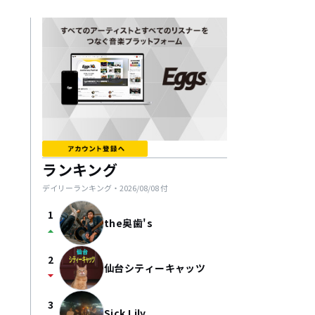
ランキング
デイリーランキング・
2026/08/08
付
1
the奥歯's
arrow_drop_up
2
仙台シティーキャッツ
arrow_drop_down
3
Sick Lily