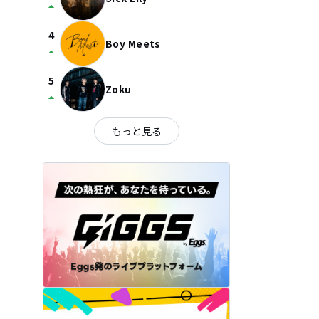
arrow_drop_up
4
Boy Meets
arrow_drop_up
5
Zoku
arrow_drop_up
もっと見る