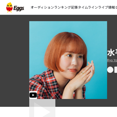
オーディション
ランキング
記事
タイムライン
ライブ情報
open_
水
Ryo Yo