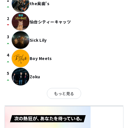
1
the奥歯's
arrow_drop_up
2
仙台シティーキャッツ
arrow_drop_down
3
Sick Lily
arrow_drop_up
4
Boy Meets
arrow_drop_up
5
Zoku
arrow_drop_up
もっと見る