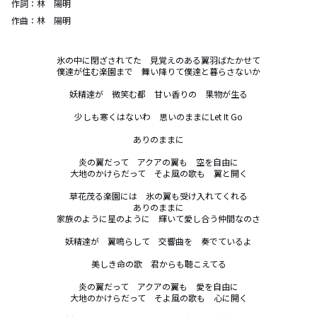
作詞：
林 陽明
作曲：
林 陽明
氷の中に閉ざされてた　見覚えのある翼羽ばたかせて

僕達が住む楽園まで　舞い降りて僕達と暮らさないか

妖精達が　微笑む都　甘い香りの　果物が生る

少しも寒くはないわ　思いのままにLet It Go

ありのままに

炎の翼だって　アクアの翼も　空を自由に

大地のかけらだって　そよ風の歌も　翼と開く

草花茂る楽園には　氷の翼も受け入れてくれる

ありのままに

家族のように星のように　輝いて愛し合う仲間なのさ

妖精達が　翼鳴らして　交響曲を　奏でているよ

美しき命の歌　君からも聴こえてる

炎の翼だって　アクアの翼も　愛を自由に

大地のかけらだって　そよ風の歌も　心に開く
