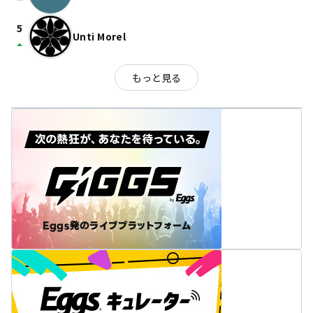
check_indeterminate_small
5
Unti Morel
arrow_drop_up
もっと見る