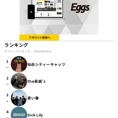
ランキング
デイリーランキング・
2026/08/06
付
1
仙台シティーキャッツ
check_indeterminate_small
2
the奥歯's
check_indeterminate_small
3
青い春
arrow_drop_up
4
Sick Lily