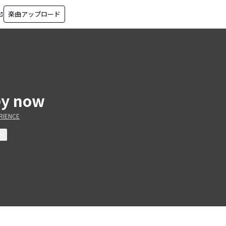
楽曲アップロード
in_new
y now
RIENCE