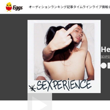
オーディション
ランキング
記事
タイムライン
ライブ情報
open_
He
SEXPE