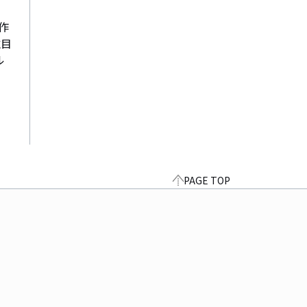
作
注目
ル
PAGE TOP