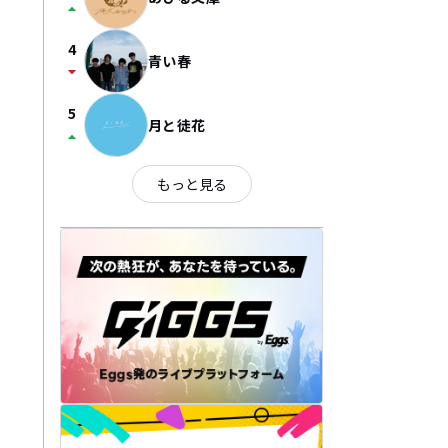
arrow_drop_up
4
青い春
arrow_drop_down
5
月と徒花
arrow_drop_up
もっと見る