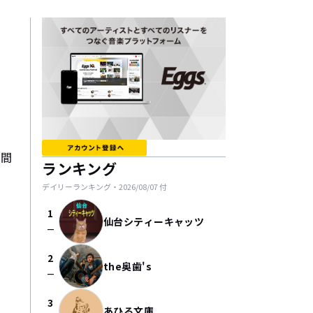
だ間
ランキング
デイリーランキング・
2026/08/07
付
1
仙台シティーキャッツ
check_indeterminate_small
2
the奥歯's
check_indeterminate_small
3
あひる文庫