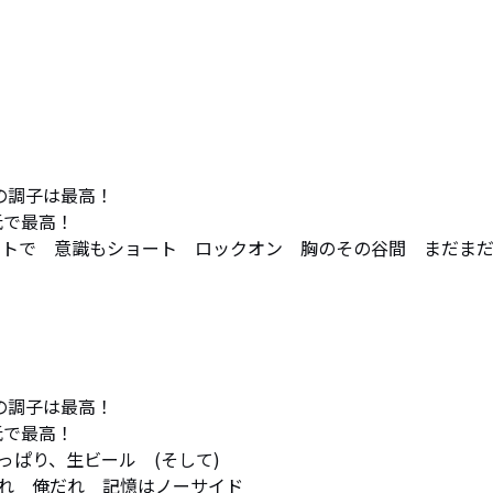
らの調子は最高！　

低で最高！

ットで　意識もショート　ロックオン　胸のその谷間　まだま
らの調子は最高！　

低で最高！

ぱり、生ビール　(そして)

れ　俺だれ　記憶はノーサイド
