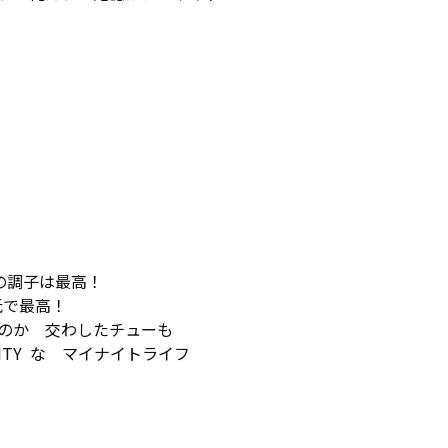
らの調子は最高！　

低で最高！

のか　交わしたチューも

TY  な　マイナイトライフ
