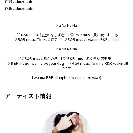
作詞：
shuzo sato
作曲：
shuzo sato
Na Na Na Na

I ♡ R&R music 路上のならず者　I ♡ R&R music 風に吹かれてる

I ♡ R&R music 自由への疾走　I ♡ R&R music I wanna R&R all night

Na Na Na Na

I ♡ R&R music 紫色の煙　I ♡ R&R music 赤く辛い唐辛子　

I ♡ R&R music I wanna be your dog  I ♡ R&R music I wanna R&R Fuckin all 
night

I wanna R&R all night (I wanana everyday)
アーティスト情報