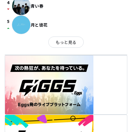
4
青い春
arrow_drop_down
5
月と徒花
arrow_drop_up
もっと見る