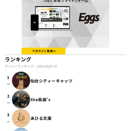
ランキング
デイリーランキング・
2026/08/07
付
1
仙台シティーキャッツ
check_indeterminate_small
2
the奥歯's
check_indeterminate_small
3
あひる文庫
arrow_drop_up