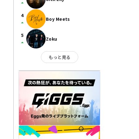
arrow_drop_up
4
Boy Meets
arrow_drop_up
5
Zoku
arrow_drop_up
もっと見る