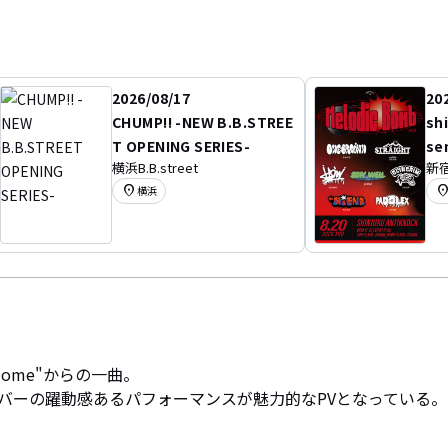
2026/08/17
20
CHUMP!! -NEW B.B.STREE
sh
T OPENING SERIES-
se
横浜B.B.street
新宿
ol
location_on
location
横浜
ing Home"からの一曲。

バーの躍動感あるパフォーマンスが魅力的なPVとなっている。