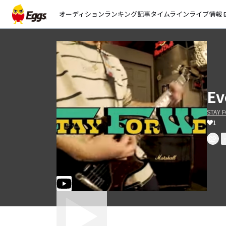
オーディション
ランキング
記事
タイムライン
ライブ情報
open_
Ev
STAY 
1