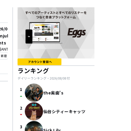
26/08/20
injuku ANTIKNOCK pre
nts 【Melodic Bomb v
ANTIKNOCK
.33】
_on
新宿
ランキング
デイリーランキング・
2026/08/08
付
1
the奥歯's
arrow_drop_up
2
仙台シティーキャッツ
arrow_drop_down
3
Sick Lily