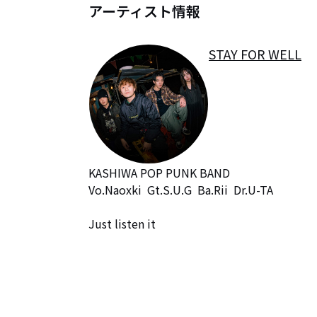
アーティスト情報
STAY FOR WELL
KASHIWA POP PUNK BAND

Vo.Naoxki  Gt.S.U.G  Ba.Rii  Dr.U-TA

Just listen it