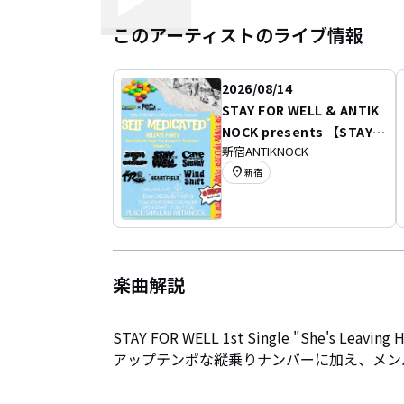
このアーティストのライブ情報
2026/08/14
STAY FOR WELL & ANTIK
NOCK presents 【STAY F
新宿ANTIKNOCK
OR WELL”SELFMEDICATE
location_on
新宿
D”Release Party】 -Wind
Shift 4th Single “The An
them For The Broken” R
elease Tour-
楽曲解説
STAY FOR WELL 1st Single "She's Leav
アップテンポな縦乗りナンバーに加え、メン