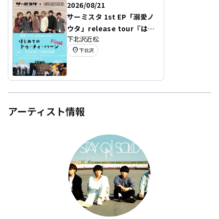
2026/08/21
サーミスタ 1st EP「溺愛ノ
ウタ」release tour『はじ
下北沢近松
めての トゥ・メィ・ハー
location_on
下北沢
ン』Final
アーティスト情報