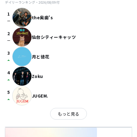
デイリーランキング・
2026/08/09
付
1
the奥歯's
check_indeterminate_small
2
仙台シティーキャッツ
check_indeterminate_small
3
月と徒花
arrow_drop_up
4
Zoku
arrow_drop_up
5
JUGEM.
arrow_drop_up
もっと見る