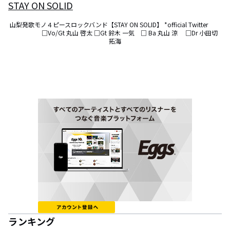
STAY ON SOLID
山梨発歌モノ４ピースロックバンド【STAY ON SOLID】 *official Twitter　　
　　　　　□Vo/Gt 丸山 啓太 □Gt 鈴木 一気　□ Ba 丸山 涼 　□Dr 小田切 
拓海
ランキング