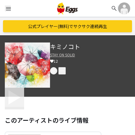
search
menu
公式プレイヤー(無料)でサクサク連続再生
キミノコト
STAY ON SOLID
12
このアーティストのライブ情報