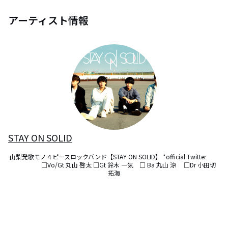
アーティスト情報
STAY ON SOLID
山梨発歌モノ４ピースロックバンド【STAY ON SOLID】 *official Twitter　　
　　　　　□Vo/Gt 丸山 啓太 □Gt 鈴木 一気　□ Ba 丸山 涼 　□Dr 小田切 
拓海