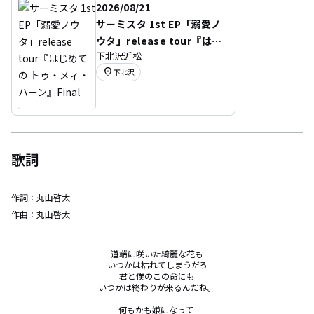
2026/08/21
サーミスタ 1st EP「溺愛ノ
ウタ」release tour『はじ
下北沢近松
めての トゥ・メィ・ハー
location_on
下北沢
ン』Final
歌詞
作詞：
丸山啓太
作曲：
丸山啓太
道端に咲いた綺麗な花も

いつかは枯れてしまうだろ

君と僕のこの命にも

いつかは終わりが来るんだね。

何もかも嫌になって 
