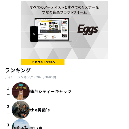
ランキング
デイリーランキング・
2026/08/06
付
1
仙台シティーキャッツ
check_indeterminate_small
2
the奥歯's
check_indeterminate_small
3
青い春