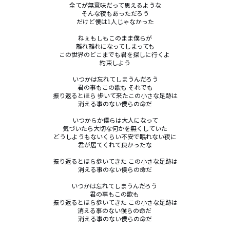
全てが無意味だって思えるような

そんな夜もあっただろう

だけど僕は1人じゃなかった

ねぇもしもこのまま僕らが

離れ離れになってしまっても

この世界のどこまでも君を探しに行くよ 

約束しよう

いつかは忘れてしまうんだろう

君の事もこの歌も それでも

振り返るとほら 歩いて来たこの小さな足跡は

消える事のない僕らの命だ

いつからか僕らは大人になって

気づいたら大切な何かを無くしていた

どうしようもないくらい不安で眠れない夜に

君が居てくれて良かったな

振り返るとほら歩いてきた この小さな足跡は

消える事のない僕らの命だ

いつかは忘れてしまうんだろう 

君の事もこの歌も 

振り返るとほら歩いてきた この小さな足跡は

消える事のない僕らの命だ 

消える事のない僕らの命だ