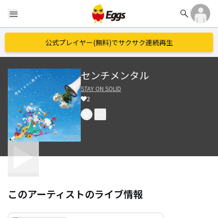
search
menu
公式プレイヤー(無料)でサクサク連続再生
センチメンタル
STAY ON SOLID
2
このアーティストのライブ情報