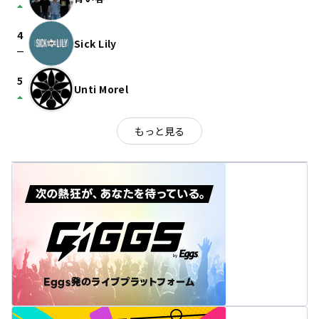
arrow_drop_up
4
Sick Lily
check_indeterminate_small
5
Unti Morel
arrow_drop_up
もっと見る