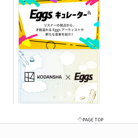
PAGE TOP