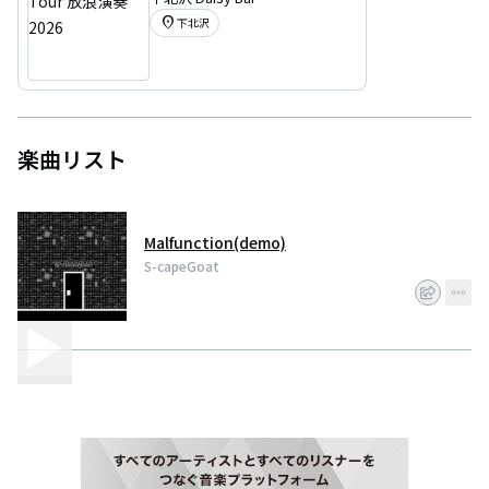
演奏2026
location_on
下北沢
楽曲リスト
Malfunction(demo)
S-capeGoat