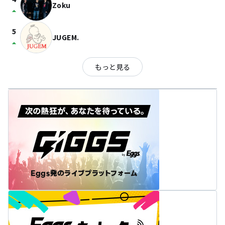
Zoku
arrow_drop_up
5
JUGEM.
arrow_drop_up
もっと見る