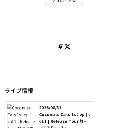
フォローする
東京都
オルタナティブ
/
ミクスチャー
OFFICIAL WEBSITE
蘇我石木、鈴木紀杜、そらのような者、飯田駿介からなる4ピースバンド、S-
capeGoat。 鈴木紀杜を中心に同じ学校内で結成。 ボカロPでもある蘇我石
木(Vo)の楽曲は、ボカロ文化やオルタナティブロックから派生した独特なポ
ップ感を有している他、編曲も他メンバーのさまざまな音楽センスが相まっ
て複雑怪奇なものとなっている。 2025年2月には1st Digital Album『the
██████ Door』をリリース。
ライブ情報
2026/08/31
Coconuts Cats 1st ep [ v
ol.1 ] Release Tour 放浪
下北沢 Daisy Bar