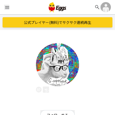
search
menu
公式プレイヤー(無料)でサクサク連続再生
S-capeGoat
EggsID：
S_capeGoat
2
フォロワー