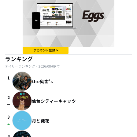
ランキング
デイリーランキング・
2026/08/09
付
1
the奥歯's
check_indeterminate_small
2
仙台シティーキャッツ
check_indeterminate_small
3
月と徒花
arrow_drop_up
4