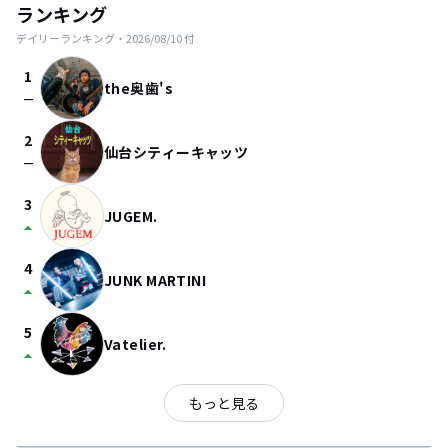
ランキング
デイリーランキング・
2026/08/10
付
1
the奥歯's
check_indeterminate_small
2
仙台シティーキャッツ
check_indeterminate_small
3
JUGEM.
arrow_drop_up
4
JUNK MARTINI
arrow_drop_up
5
Vatelier.
arrow_drop_up
もっと見る