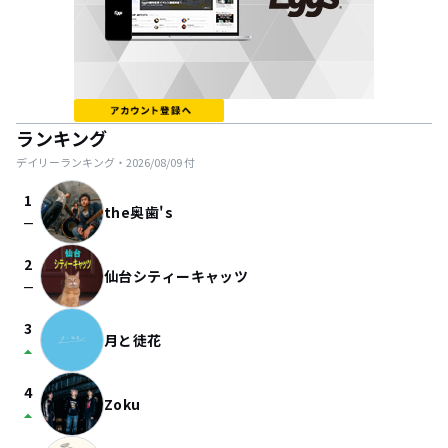
ランキング
デイリーランキング・
2026/08/09
付
1
the奥歯's
check_indeterminate_small
2
仙台シティーキャッツ
check_indeterminate_small
3
月と徒花
arrow_drop_up
4
Zoku
arrow_drop_up