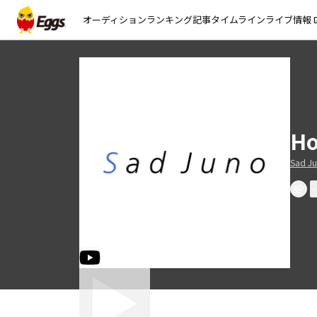
オーディション
ランキング
記事
タイムライン
ライブ情報
open_
Ho
Sad J