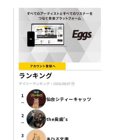
ランキング
デイリーランキング・
2026/08/07
付
1
仙台シティーキャッツ
check_indeterminate_small
2
the奥歯's
check_indeterminate_small
3
あひる文庫