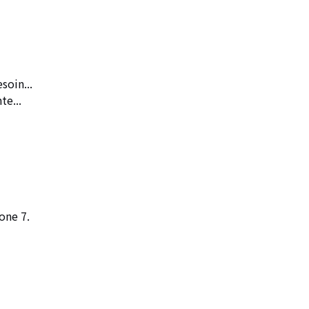
oin...

e...

ne 7.
