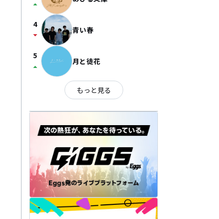
arrow_drop_up
4
青い春
arrow_drop_down
5
月と徒花
arrow_drop_up
もっと見る