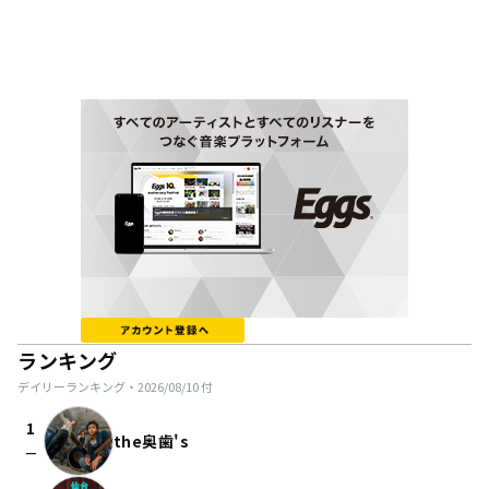
ランキング
デイリーランキング・
2026/08/10
付
1
the奥歯's
check_indeterminate_small