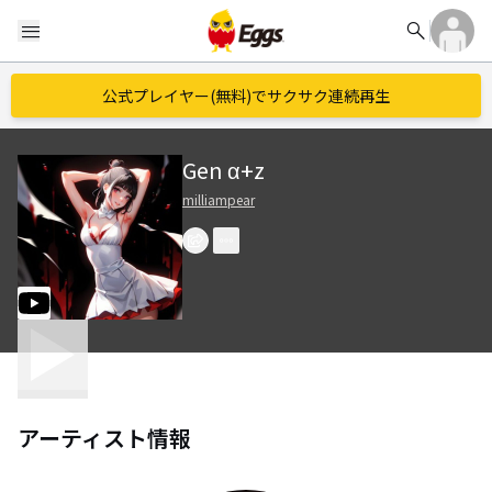
search
menu
公式プレイヤー(無料)でサクサク連続再生
Gen α+z
milliampear
アーティスト情報