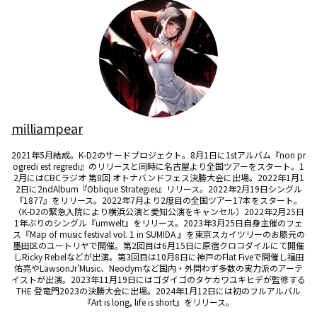
milliampear
2021年5月結成。K-D2のサードプロジェクト。8月1日に1stアルバム『non pr
ogredi est regredi』のリリースと同時に名古屋より全国ツアーをスタート。1
2月にはCBCラジオ 第8回 オトナバンドフェス決勝大会に出場。2022年1月1
2日に2ndAlbum『Oblique Strategies』リリース。2022年2月19日シングル
『1877』をリリース。2022年7月より2度目の全国ツアー17本をスタート。
（K-D2の緊急入院により横浜公演と愛知公演をキャンセル）2022年2月25日
1年ぶりのシングル『umwelt』をリリース。2023年3月25日自身主催のフェ
ス『Map of music festival vol. 1 in SUMIDA 』を東京スカイツリーのお膝元の
墨田区のユートリヤで開催。第2回目は6月15日に原宿クロコダイルにて開催
しRicky Rebelなどが出演。第3回目は10月8日に神戸のFlat Fiveで開催し福田
佑亮やLawsonJr'Music、Neodymなど国内・外問わず多数の実力派のアーテ
イストが出演。2023年11月19日にはゴダイゴのタケカワユキヒデが監修する
THE 登竜門2023の決勝大会に出場。2024年1月12日には初のフルアルバル
『Art is long, life is short』をリリース。