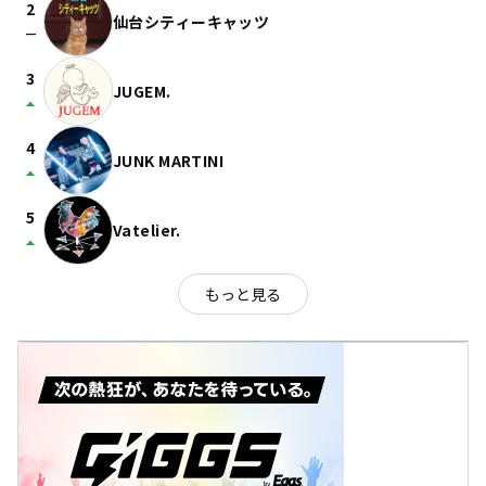
2
仙台シティーキャッツ
check_indeterminate_small
3
JUGEM.
arrow_drop_up
4
JUNK MARTINI
arrow_drop_up
5
Vatelier.
arrow_drop_up
もっと見る