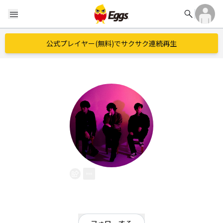
search
menu
公式プレイヤー(無料)でサクサク連続再生
Sept.
EggsID：
Sept
9
フォロワー