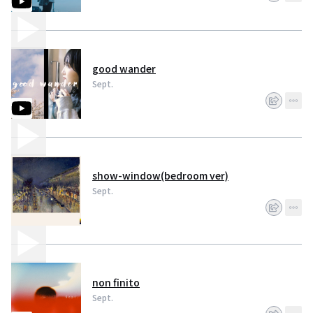
bedroom and embark on a journey.
good wander
Sept.
show-window(bedroom ver)
Sept.
non finito
Sept.