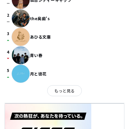
仙台シティーキャッツ
check_indeterminate_small
2
the奥歯's
check_indeterminate_small
3
あひる文庫
arrow_drop_up
4
青い春
arrow_drop_down
5
月と徒花
arrow_drop_up
もっと見る