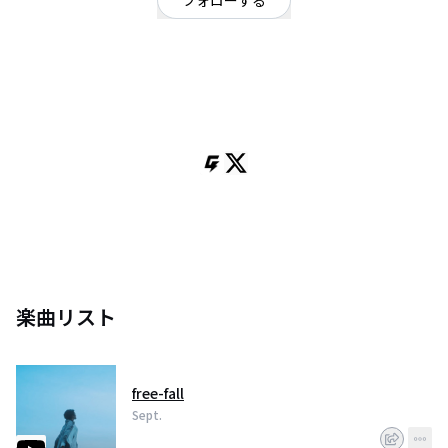
フォローする
東京都
ポップ
OFFICIAL WEBSITE
クロサワ ユウヘイ(vo/gt) 古賀 光(gt) 深澤信(ba)2018年9月結成、日本のオル
タナティブバンド。2021年3月には1st mini alubum「Nature Nature」をリリ
ース。この作品は全楽曲クロサワ(vo)がレコーディング&Mixを務めた。
Sept.といえば、アートワークにパブリックドメインの西洋絵画を使用するな
ど、どこかノスタルジックな世界観とドリーミーなサウンドが特徴的。一聴
してベッドルーム・ポップのような耳触りでありながら、歌われる内容は一
貫してベッドルームを抜け出して旅に出ようとするSept.独自のオルタナティ
ブなドリーム・ポップを確立している。
Sept., an alternative band from Japan, was formed in September 2018 and
consists of Yuhei Kurosawa (vocals/guitar), Hikaru Koga (guitar), and Shin
Fukasawa (bass). In March 2021, they released their first mini-album,
楽曲リスト
"Nature Nature," with Kurosawa (vocals) handling the recording and mixing
for all the tracks.
Speaking of Sept., they are characterized by a somewhat nostalgic
worldview and dreamy sound, incorporating public domain Western
free-fall
paintings into their artwork. While their music has an ear-pleasing quality
reminiscent of bedroom pop, the lyrics consistently convey Sept.'s unique
Sept.
alternative dream-pop style, encouraging listeners to break out of the