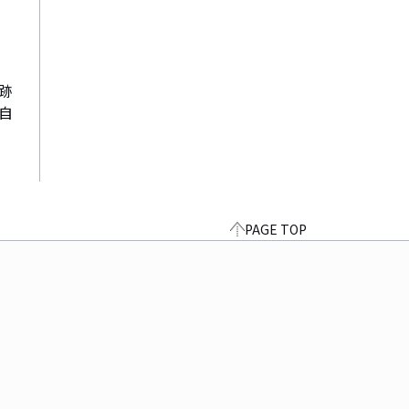
跡
を自
PAGE TOP