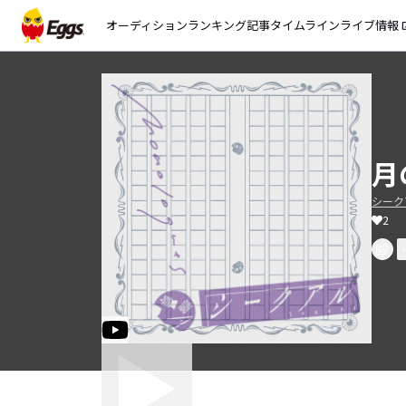
オーディション
ランキング
記事
タイムライン
ライブ情報
open_
月
シーク
2