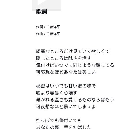
歌詞
作詞：
千野洋平
作曲：
千野洋平
綺麗なところだけ見ていて欲しくて

隠したところは醜さを増す

気付けばいつでも同じような顔してる

可哀想なほどあなたは美しい

秘密はいつでも甘い蜜の味で

嘘より容易く心壊す

暴かれる歪さも愛せるものならばもう

可哀想なほど暴いてしまえよ

空っぽでも傷付いても

あなたの裏　手を伸ばした
