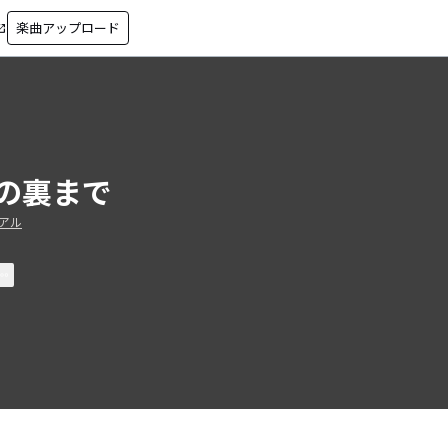
楽曲アップロード
in_new
の裏まで
アル