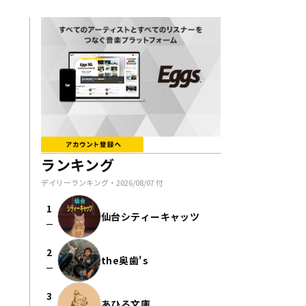
ランキング
デイリーランキング・
2026/08/07
付
1
仙台シティーキャッツ
check_indeterminate_small
2
the奥歯's
check_indeterminate_small
3
あひる文庫