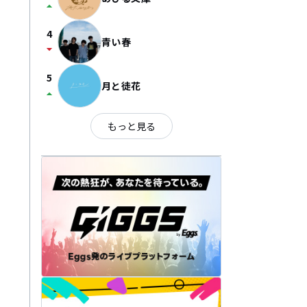
arrow_drop_up
4
青い春
arrow_drop_down
5
月と徒花
arrow_drop_up
もっと見る