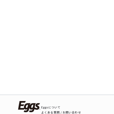
Eggsについて
よくある質問 / お問い合わせ