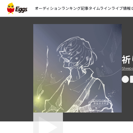
オーディション
ランキング
記事
タイムライン
ライブ情報
open_
祈
Sheepd