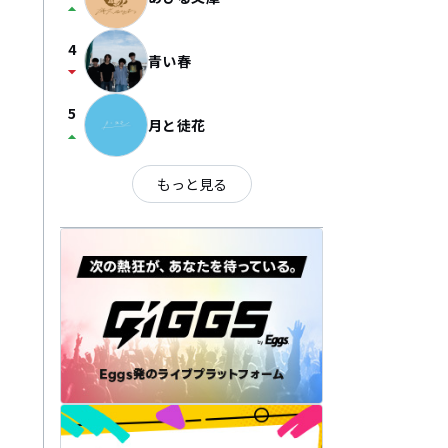
arrow_drop_up
4
青い春
arrow_drop_down
5
月と徒花
arrow_drop_up
もっと見る