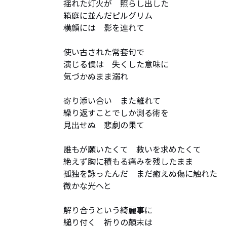
揺れた灯火が　照らし出した

箱庭に並んだピルグリム

横顔には　影を連れて

使い古された常套句で

演じる僕は　失くした意味に

気づかぬまま溺れ

寄り添い合い　また離れて

繰り返すことでしか測る術を

見出せぬ　悲劇の果て

誰もが願いたくて　救いを求めたくて

絶えず胸に積もる痛みを残したまま

孤独を詠ったんだ　まだ癒えぬ傷に触れた

微かな光へと

解り合うという綺麗事に

縋り付く　祈りの顛末は
