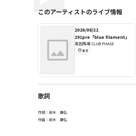
このアーティストのライブ情報
2026/08/22
291pre「blue filament」
高田馬場 CLUB PHASE
location_on
東京
歌詞
作詞：
鈴木 康弘
作曲：
鈴木 康弘