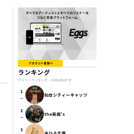
ランキング
デイリーランキング・
2026/08/07
付
1
仙台シティーキャッツ
check_indeterminate_small
2
the奥歯's
check_indeterminate_small
3
あひる文庫