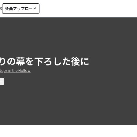
楽曲アップロード
in_new
りの幕を下ろした後に
ogs in the Hollow