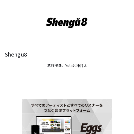
Shengu8
葛飾出身。Yutaと神谷太