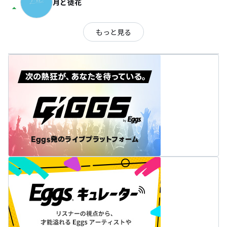
月と徒花
arrow_drop_up
もっと見る