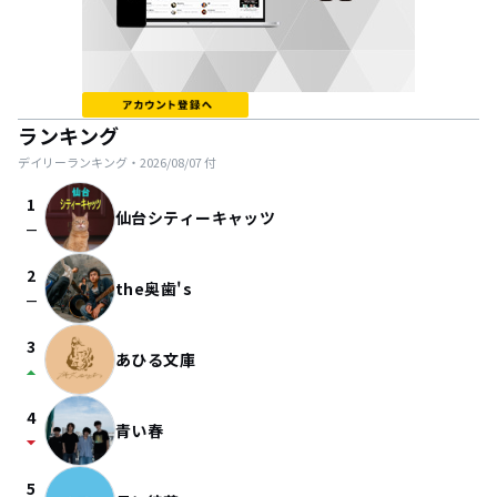
ランキング
デイリーランキング・
2026/08/07
付
1
仙台シティーキャッツ
check_indeterminate_small
2
the奥歯's
check_indeterminate_small
3
あひる文庫
arrow_drop_up
4
青い春
arrow_drop_down
5