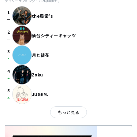
デイリーランキング・
2026/08/09
付
1
the奥歯's
check_indeterminate_small
2
仙台シティーキャッツ
check_indeterminate_small
3
月と徒花
arrow_drop_up
4
Zoku
arrow_drop_up
5
JUGEM.
arrow_drop_up
もっと見る