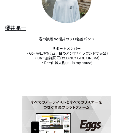
櫻井晶一
春の狼煙 Vo櫻井のソロ名義バンド

サポートメンバー

・Gt…谷口智紀(四丁目のアンナ/アラウンドザ天竺)

・Ba…加賀原 匠(ex.FANCY GIRL CINEMA)

・Dr…山城大樹(in da my house)