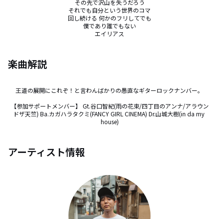
その先で沢山を失うだろう

それでも自分という世界のコマ

回し続ける 何かのフリしてでも

僕であり誰でもない

エイリアス
楽曲解説
王道の展開にこれぞ！と言わんばかりの愚直なギターロックナンバー。

【参加サポートメンバー】 Gt.谷口智紀(雨の花束/四丁目のアンナ/アラウン
ドザ天竺) Ba.カガハラタクミ(FANCY GIRL CINEMA) Dr.山城大樹(in da my 
house)
アーティスト情報