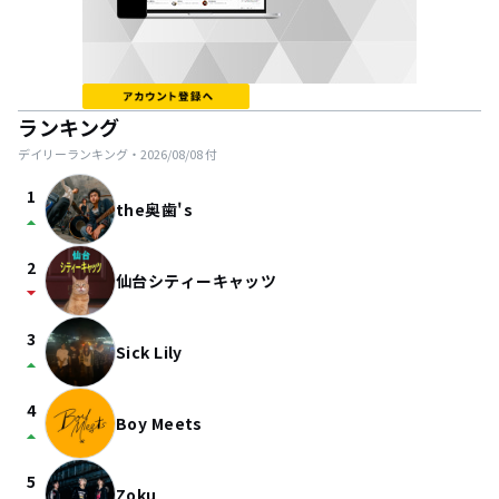
ランキング
デイリーランキング・
2026/08/08
付
1
the奥歯's
arrow_drop_up
2
仙台シティーキャッツ
arrow_drop_down
3
Sick Lily
arrow_drop_up
4
Boy Meets
arrow_drop_up
5
Zoku