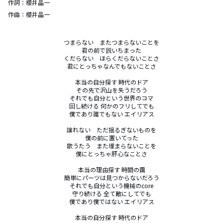
作詞：
櫻井晶一
作曲：
櫻井晶一
つまらない　またつまらないことを

君の前で説いちまった

くだらない　ほらくだらないことさ

君にとっちゃなんでもないことさ

本当の自分探す 時代のドア

その先で沢山を失うだろう

それでも自分という世界のコマ

回し続ける 何かのフリしてでも

僕であり誰でもない エイリアス

譲れない　ただ揺るぎないものを

僕の前に置いてった

歌うたう　また埋まらないことを

僕にとっちゃ肝心なことさ

本当の理由探す 時間の靄

簡単にパーツは見つからないだろう

それでも自分という機械のcore

守り続ける 全て敵にしてでも

僕であり僕ではない エイリアス

本当の自分探す 時代のドア
